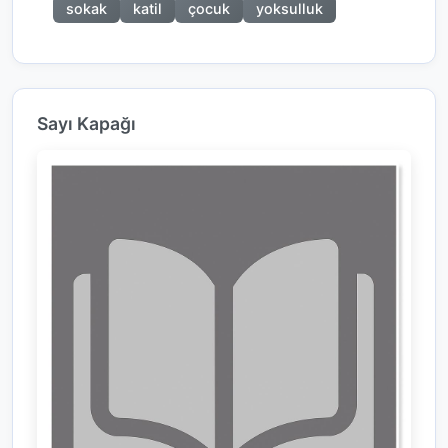
sokak
katil
çocuk
yoksulluk
Sayı Kapağı