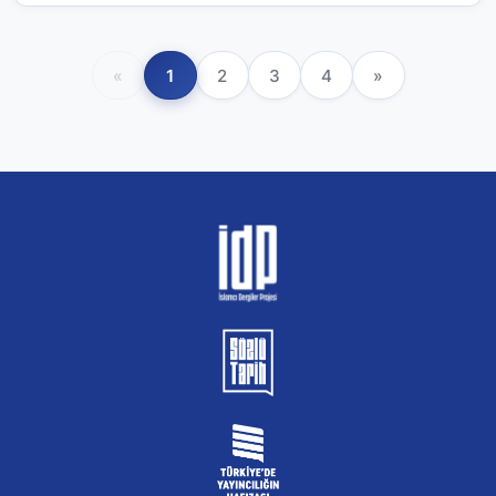
«
1
2
3
4
»