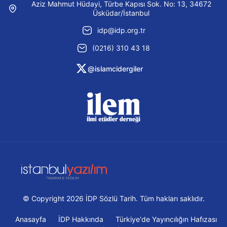
Aziz Mahmut Hüdayi, Türbe Kapısı Sok. No: 13, 34672
Üsküdar/İstanbul
idp@idp.org.tr
(0216) 310 43 18
@islamcidergiler
© Copyright 2026 İDP Sözlü Tarih. Tüm hakları saklıdır.
Anasayfa
İDP Hakkında
Türkiye'de Yayıncılığın Hafızası