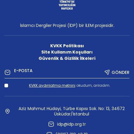
İslamcı Dergiler Projesi (İDP) bir İLEM projesidir.
KVKK Politikası
Site Kullanım Koşulları
Güvenlik & Gizlilik İlkeleri
GÖNDER
KVKK aydınlatma metnini
okudum, anladım.
Aziz Mahmut Hüdayi, Türbe Kapısı Sok. No: 13, 34672
Üsküdar/İstanbul
idp@idp.org.tr