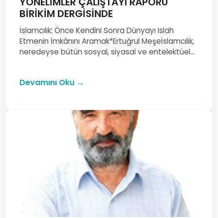
YÖNELİMLER ÇALIŞTAYI RAPORU
BİRİKİM DERGİSİNDE
İslamcılık: Önce Kendini Sonra Dünyayı Islah
Etmenin İmkânını Aramak*Ertuğrul Meşeİslamcılık,
neredeyse bütün sosyal, siyasal ve entelektüel...
Devamını Oku →