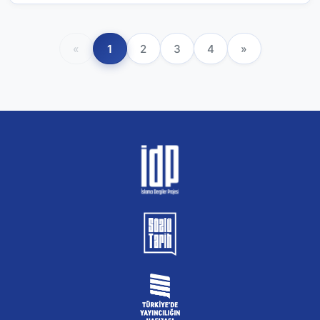
«
1
2
3
4
»