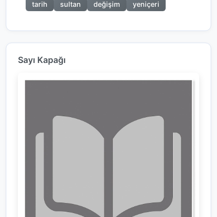
tarih
sultan
değişim
yeniçeri
Sayı Kapağı