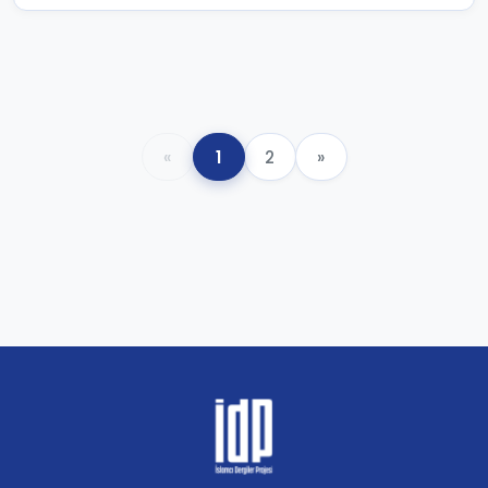
«
1
2
»