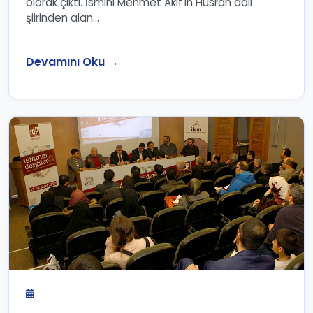
olarak çıktı. İsmini Mehmet Akif'in Hüsran adlı
şiirinden alan...
Devamını Oku →