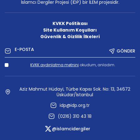
İslamcı Dergiler Projesi (İDP) bir İLEM projesidir.
KVKK Politikası
Site Kullanım Koşulları
Güvenlik & Gizlilik İlkeleri
GÖNDER
KVKK aydınlatma metnini
okudum, anladım.
Aziz Mahmut Hüdayi, Türbe Kapısı Sok. No: 13, 34672
Üsküdar/İstanbul
idp@idp.org.tr
(0216) 310 43 18
@islamcidergiler