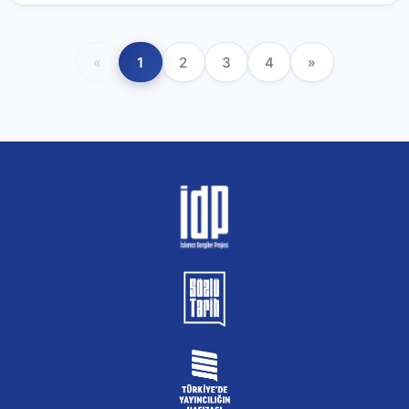
«
1
2
3
4
»