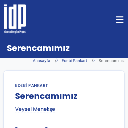
Serencamımız
Anasayfa
Edebi Pankart
Serencamımız
EDEBI PANKART
Serencamımız
Veysel Menekşe