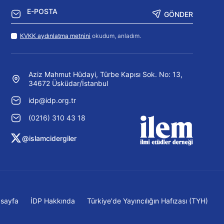
GÖNDER
KVKK aydınlatma metnini
okudum, anladım.
Aziz Mahmut Hüdayi, Türbe Kapısı Sok. No: 13,
34672 Üsküdar/İstanbul
idp@idp.org.tr
(0216) 310 43 18
@islamcidergiler
sayfa
İDP Hakkında
Türkiye'de Yayıncılığın Hafızası (TYH)