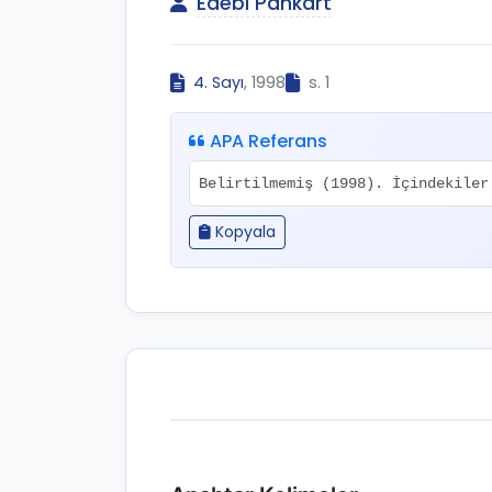
Edebi Pankart
4. Sayı
, 1998
s. 1
APA Referans
Belirtilmemiş (1998). İçindekile
Kopyala