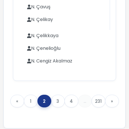
N. Çavuş
N. Çelikay
N. Çelikkaya
N. Çenelioğlu
N. Cengiz Akalmaz
«
1
2
3
4
...
231
»