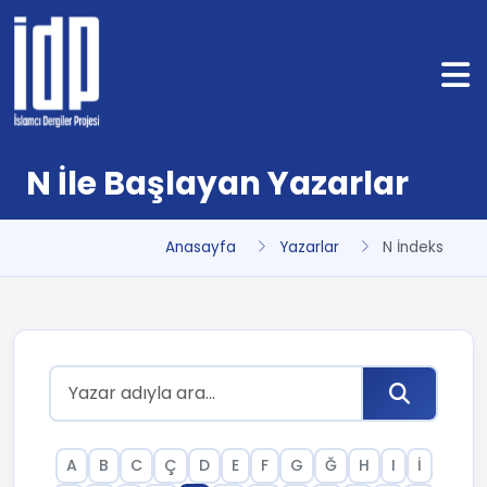
N İle Başlayan Yazarlar
Anasayfa
Yazarlar
N İndeks
A
B
C
Ç
D
E
F
G
Ğ
H
I
İ