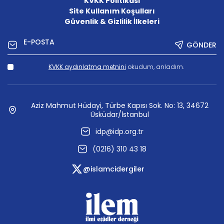
KVKK Politikası
Site Kullanım Koşulları
Güvenlik & Gizlilik İlkeleri
GÖNDER
KVKK aydınlatma metnini
okudum, anladım.
Aziz Mahmut Hüdayi, Türbe Kapısı Sok. No: 13, 34672
Üsküdar/İstanbul
idp@idp.org.tr
(0216) 310 43 18
@islamcidergiler