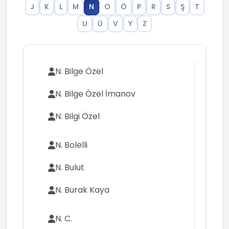
J
K
L
M
N
O
Ö
P
R
S
Ş
T
U
Ü
V
Y
Z
N. Bilge Özel
N. Bilge Özel İmanov
N. Bilgi Özel
N. Bolelli
N. Bulut
N. Burak Kaya
N. C.