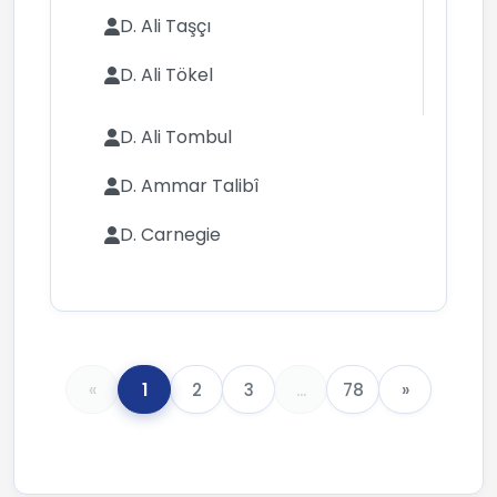
D. Ali Taşçı
D. Ali Tökel
D. Ali Tombul
D. Ammar Talibî
D. Carnegie
«
1
2
3
...
78
»