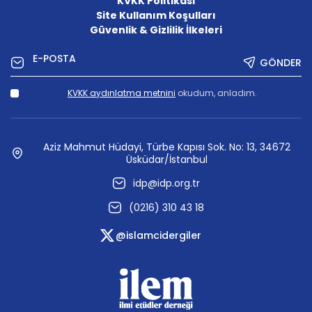
KVKK Politikası
Site Kullanım Koşulları
Güvenlik & Gizlilik İlkeleri
GÖNDER
KVKK aydınlatma metnini
okudum, anladım.
Aziz Mahmut Hüdayi, Türbe Kapısı Sok. No: 13, 34672
Üsküdar/İstanbul
idp@idp.org.tr
(0216) 310 43 18
@islamcidergiler