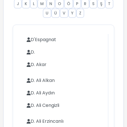
J
K
L
M
N
O
Ö
P
R
S
Ş
T
U
Ü
V
Y
Z
D'Espagnat
D.
D. Akar
D. Ali Alkan
D. Ali Aydın
D. Ali Cengizli
D. Ali Erzincanlı