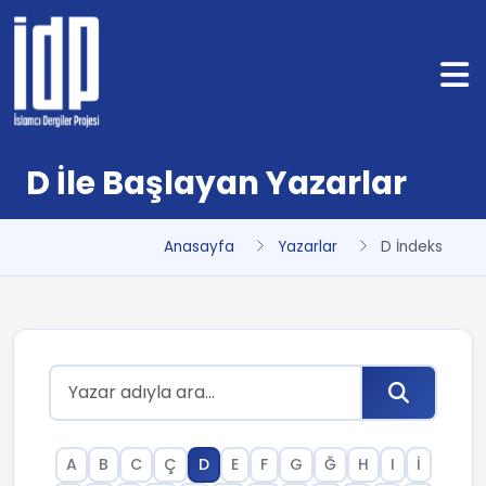
D İle Başlayan Yazarlar
Anasayfa
Yazarlar
D İndeks
A
B
C
Ç
D
E
F
G
Ğ
H
I
İ