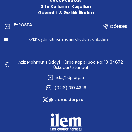
KVKK Politikası
Site Kullanım Koşulları
Güvenlik & Gizlilik İlkeleri
GÖNDER
KVKK aydınlatma metnini
okudum, anladım.
Aziz Mahmut Hüdayi, Türbe Kapısı Sok. No: 13, 34672
Üsküdar/İstanbul
idp@idp.org.tr
(0216) 310 43 18
@islamcidergiler