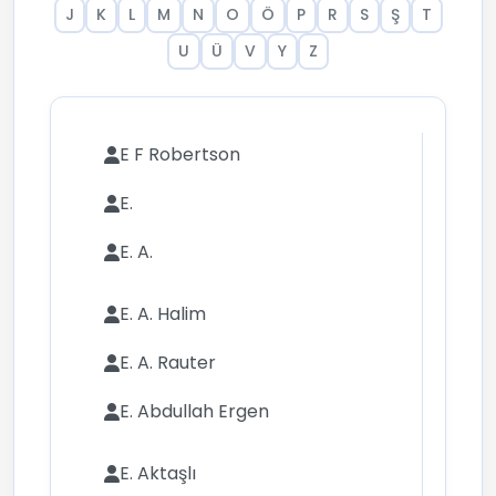
J
K
L
M
N
O
Ö
P
R
S
Ş
T
U
Ü
V
Y
Z
E F Robertson
E.
E. A.
E. A. Halim
E. A. Rauter
E. Abdullah Ergen
E. Aktaşlı