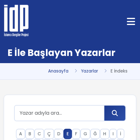
E İle Başlayan Yazarlar
Anasayfa
Yazarlar
E İndeks
A
B
C
Ç
D
E
F
G
Ğ
H
I
İ