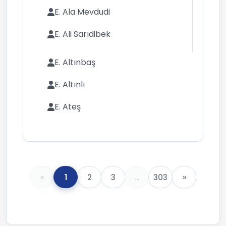
E. Ala Mevdudi
E. Ali Sarıdibek
E. Altınbaş
E. Altınlı
E. Ateş
«
1
2
3
...
303
»