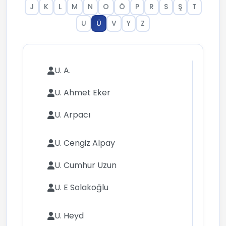
J
K
L
M
N
O
Ö
P
R
S
Ş
T
U
Ü
V
Y
Z
U. A.
U. Ahmet Eker
U. Arpacı
U. Cengiz Alpay
U. Cumhur Uzun
U. E Solakoğlu
U. Heyd