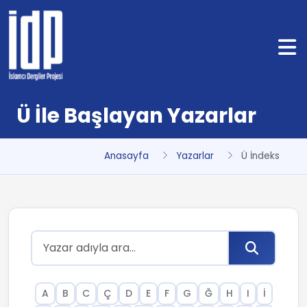
Ü İle Başlayan Yazarlar
Anasayfa
Yazarlar
Ü İndeks
A
B
C
Ç
D
E
F
G
Ğ
H
I
İ