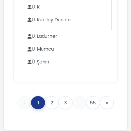
U. K
U. Kubilay Dündar
U. Ladurner
U. Mumcu
Ü. Şahin
«
1
2
3
...
55
»