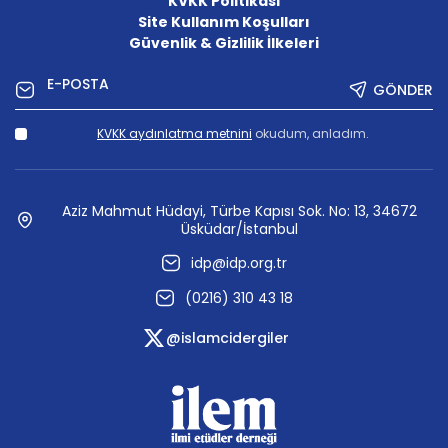
KVKK Politikası
Site Kullanım Koşulları
Güvenlik & Gizlilik İlkeleri
GÖNDER
KVKK aydınlatma metnini
okudum, anladım.
Aziz Mahmut Hüdayi, Türbe Kapısı Sok. No: 13, 34672
Üsküdar/İstanbul
idp@idp.org.tr
(0216) 310 43 18
@islamcidergiler