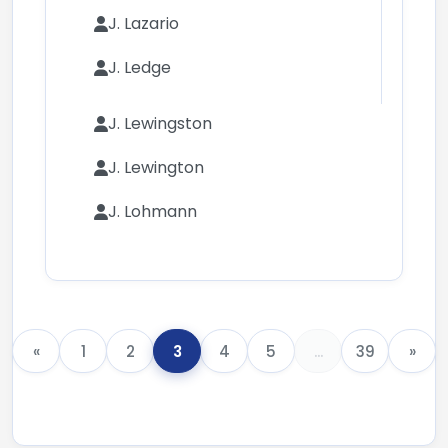
J. Lazario
J. Ledge
J. Lewingston
J. Lewington
J. Lohmann
«
1
2
3
4
5
...
39
»