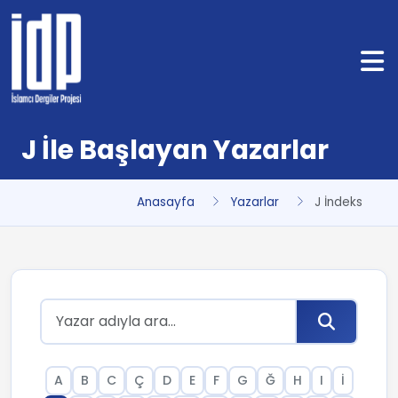
J İle Başlayan Yazarlar
Anasayfa
Yazarlar
J İndeks
A
B
C
Ç
D
E
F
G
Ğ
H
I
İ