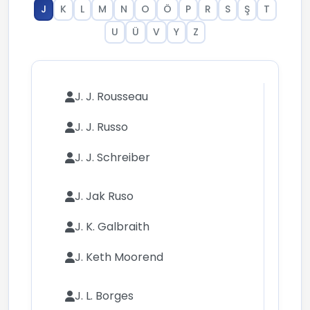
J
K
L
M
N
O
Ö
P
R
S
Ş
T
U
Ü
V
Y
Z
J. J. Rousseau
J. J. Russo
J. J. Schreiber
J. Jak Ruso
J. K. Galbraith
J. Keth Moorend
J. L. Borges