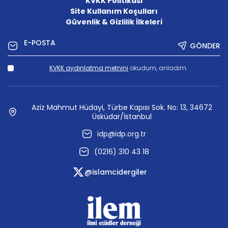
KVKK Politikası
Site Kullanım Koşulları
Güvenlik & Gizlilik İlkeleri
GÖNDER
KVKK aydınlatma metnini
okudum, anladım.
Aziz Mahmut Hüdayi, Türbe Kapısı Sok. No: 13, 34672
Üsküdar/İstanbul
idp@idp.org.tr
(0216) 310 43 18
@islamcidergiler