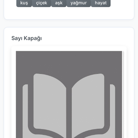
kuş
çiçek
aşk
yağmur
hayat
Sayı Kapağı