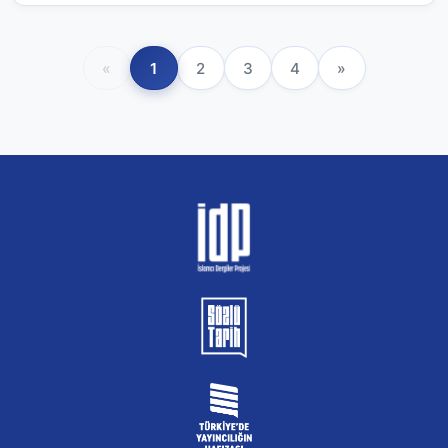
«
1
2
3
4
»