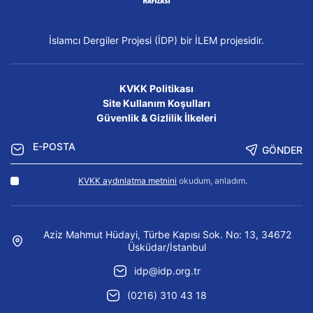
İslamcı Dergiler Projesi (İDP) bir İLEM projesidir.
KVKK Politikası
Site Kullanım Koşulları
Güvenlik & Gizlilik İlkeleri
GÖNDER
KVKK aydınlatma metnini
okudum, anladım.
Aziz Mahmut Hüdayi, Türbe Kapısı Sok. No: 13, 34672
Üsküdar/İstanbul
idp@idp.org.tr
(0216) 310 43 18