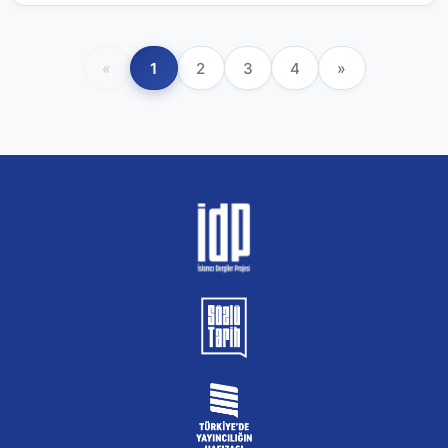
«
1
2
3
4
»