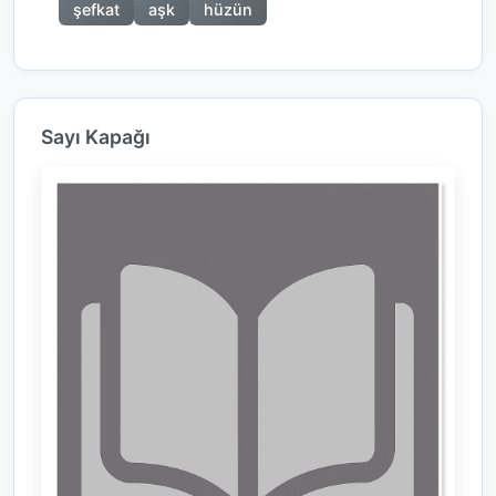
şefkat
aşk
hüzün
Sayı Kapağı