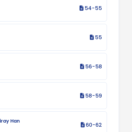
54-55
55
56-58
58-59
iray Han
60-62