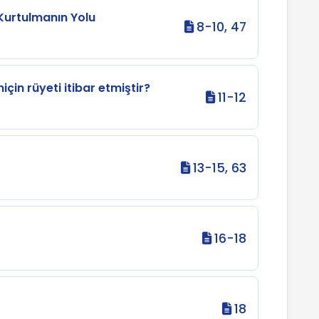
Kurtulmanın Yolu
8-10, 47
niçin rüyeti itibar etmiştir?
11-12
13-15, 63
16-18
18