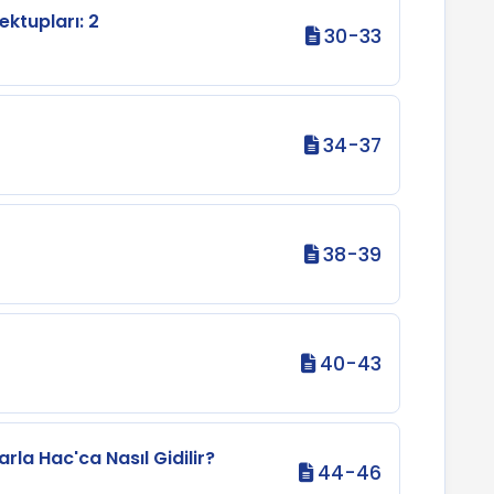
ktupları: 2
30-33
34-37
38-39
40-43
rla Hac'ca Nasıl Gidilir?
44-46