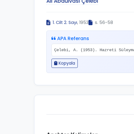
Ali Abdülvasi Çelebi
1. Cilt 2. Sayı
, 1953
s. 56-58
APA Referans
Çelebi, A. (1953). Hazreti Süley
Kopyala