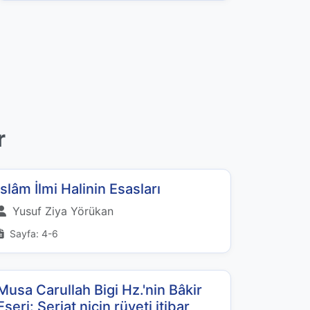
r
İslâm İlmi Halinin Esasları
Yusuf Ziya Yörükan
Sayfa: 4-6
Musa Carullah Bigi Hz.'nin Bâkir
Eseri: Şeriat niçin rüyeti itibar