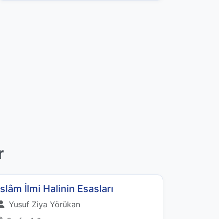
r
İslâm İlmi Halinin Esasları
Yusuf Ziya Yörükan