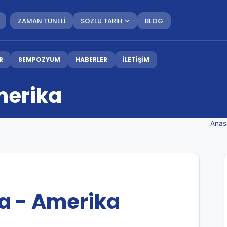
ZAMAN TÜNELİ
SÖZLÜ TARİH
BLOG
R
SEMPOZYUM
HABERLER
İLETİŞİM
merika
Anas
a - Amerika