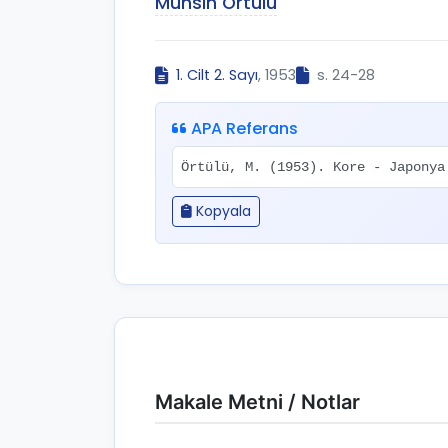
Muhsin Örtülü
1. Cilt 2. Sayı
, 1953
s. 24-28
APA Referans
Örtülü, M. (1953). Kore - Japony
Kopyala
Makale Metni / Notlar