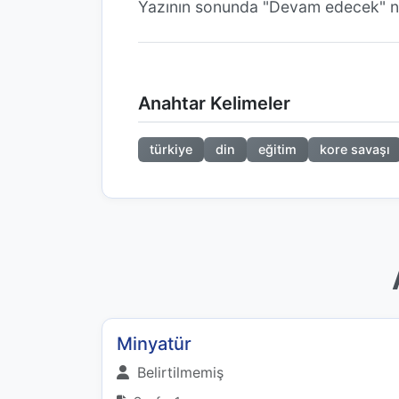
Yazının sonunda "Devam edecek" n
Anahtar Kelimeler
türkiye
din
eğitim
kore savaşı
Minyatür
Belirtilmemiş