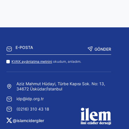
GÖNDER
KVKK aydınlatma metnini
okudum, anladım.
Aziz Mahmut Hüdayi, Türbe Kapısı Sok. No: 13,
34672 Üsküdar/İstanbul
idp@idp.org.tr
(0216) 310 43 18
@islamcidergiler