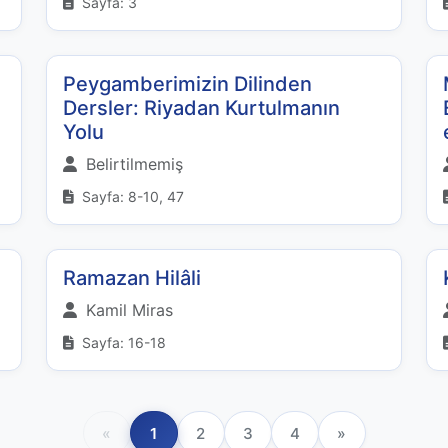
Sayfa: 3
Peygamberimizin Dilinden
Dersler: Riyadan Kurtulmanın
Yolu
Belirtilmemiş
Sayfa: 8-10, 47
Ramazan Hilâli
Kamil Miras
Sayfa: 16-18
«
1
2
3
4
»