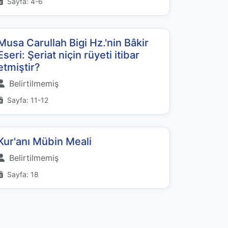
Sayfa: 4-6
Musa Carullah Bigi Hz.'nin Bâkir
Eseri: Şeriat niçin rüyeti itibar
etmiştir?
Belirtilmemiş
Sayfa: 11-12
Kur'anı Mübin Meali
Belirtilmemiş
Sayfa: 18