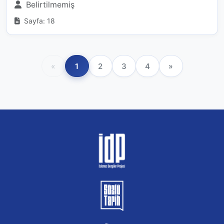
Belirtilmemiş
Sayfa: 18
«
1
2
3
4
»