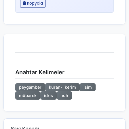
Kopyala
Anahtar Kelimeler
peygamber
kuran-ı kerim
isim
mübarek
idris
nuh
Sayı Kapağı