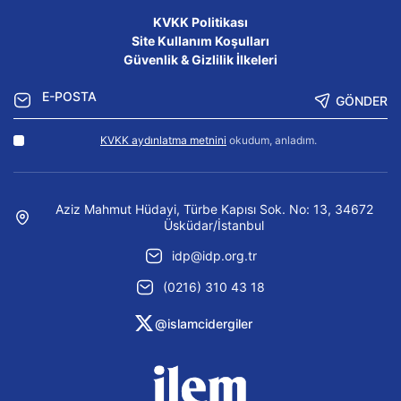
KVKK Politikası
Site Kullanım Koşulları
Güvenlik & Gizlilik İlkeleri
GÖNDER
KVKK aydınlatma metnini
okudum, anladım.
Aziz Mahmut Hüdayi, Türbe Kapısı Sok. No: 13, 34672
Üsküdar/İstanbul
idp@idp.org.tr
(0216) 310 43 18
@islamcidergiler