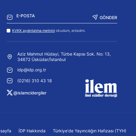
GÖNDER
KVKK aydınlatma metnini
okudum, anladım.
Aziz Mahmut Hüdayi, Türbe Kapısı Sok. No: 13,
34672 Üsküdar/İstanbul
idp@idp.org.tr
(0216) 310 43 18
@islamcidergiler
sayfa
İDP Hakkında
Türkiye'de Yayıncılığın Hafızası (TYH)