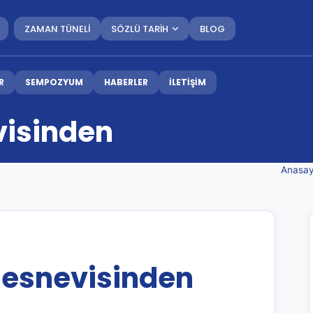
ZAMAN TÜNELİ
SÖZLÜ TARİH
BLOG
R
SEMPOZYUM
HABERLER
İLETİŞİM
visinden
Anasay
Mesnevisinden