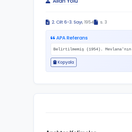
Allah Yolu
2. Cilt 6-3. Sayı
, 1954
s. 3
APA Referans
Belirtilmemiş (1954). Mevlana'nı
Kopyala