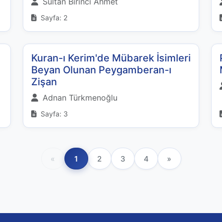
Sultan Birinci Ahmet
Sayfa: 2
Kuran-ı Kerim'de Mübarek İsimleri
Beyan Olunan Peygamberan-ı
Zişan
Adnan Türkmenoğlu
Sayfa: 3
«
1
2
3
4
»