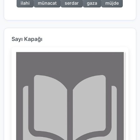
ilahi
münacat
serdar
gaza
müjde
Sayı Kapağı