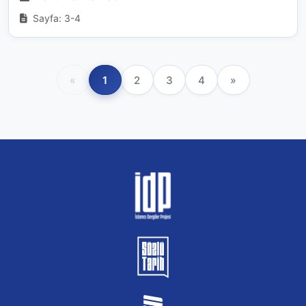
Sayfa: 3-4
«
1
2
3
4
»