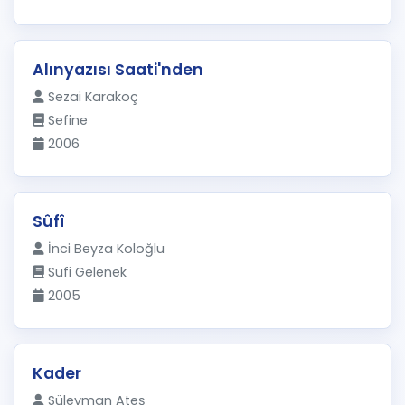
Alınyazısı Saati'nden
Sezai Karakoç
Sefine
2006
Sûfî
İnci Beyza Koloğlu
Sufi Gelenek
2005
Kader
Süleyman Ateş