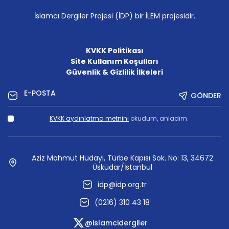
İslamcı Dergiler Projesi (İDP) bir İLEM projesidir.
KVKK Politikası
Site Kullanım Koşulları
Güvenlik & Gizlilik İlkeleri
GÖNDER
KVKK aydınlatma metnini
okudum, anladım.
Aziz Mahmut Hüdayi, Türbe Kapısı Sok. No: 13, 34672
Üsküdar/İstanbul
idp@idp.org.tr
(0216) 310 43 18
@islamcidergiler