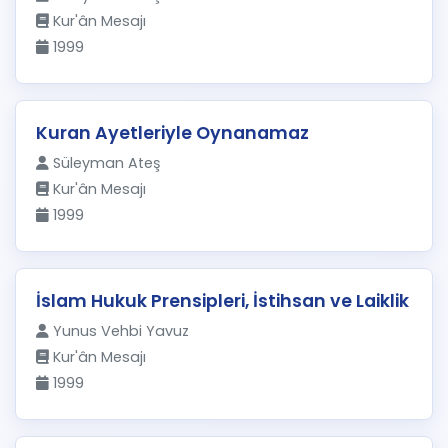
Kur'ân Mesajı
1999
Kuran Ayetleriyle Oynanamaz
Süleyman Ateş
Kur'ân Mesajı
1999
İslam Hukuk Prensipleri, İstihsan ve Laiklik
Yunus Vehbi Yavuz
Kur'ân Mesajı
1999