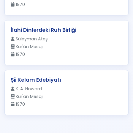
1970
İlahi Dinlerdeki Ruh Birliği
Süleyman Ateş
Kur'ân Mesajı
1970
Şii Kelam Edebiyatı
K. A. Howard
Kur'ân Mesajı
1970