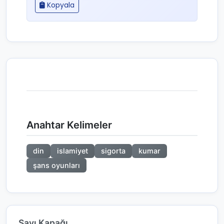
Kopyala
Anahtar Kelimeler
din
islamiyet
sigorta
kumar
şans oyunları
Sayı Kapağı