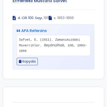
Ermenekli Mustafa Safvet
4. Cilt 100. Sayı
, 1911
s. 1863-1866
APA Referans
Safvet, E. (1911). Zamanımızdaki
Beyânülhak
Müverrihler.
, 100, 1863–
1866
Kopyala