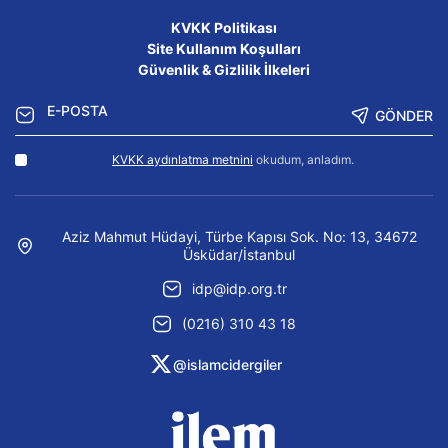
KVKK Politikası
Site Kullanım Koşulları
Güvenlik & Gizlilik İlkeleri
GÖNDER
KVKK aydınlatma metnini
okudum, anladım.
Aziz Mahmut Hüdayi, Türbe Kapısı Sok. No: 13, 34672
Üsküdar/İstanbul
idp@idp.org.tr
(0216) 310 43 18
@islamcidergiler