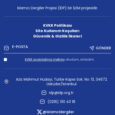
İslamcı Dergiler Projesi (İDP) bir İLEM projesidir.
KVKK Politikası
Site Kullanım Koşulları
Güvenlik & Gizlilik İlkeleri
GÖNDER
KVKK aydınlatma metnini
okudum, anladım.
Aziz Mahmut Hüdayi, Türbe Kapısı Sok. No: 13, 34672
Üsküdar/İstanbul
idp@idp.org.tr
(0216) 310 43 18
@islamcidergiler