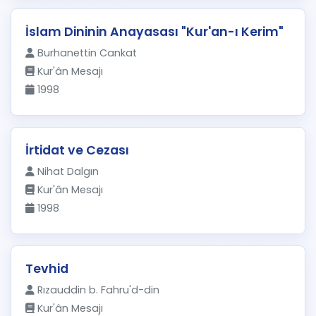
İslam Dininin Anayasası "Kur'an-ı Kerim"
Burhanettin Cankat
Kur'ân Mesajı
1998
İrtidat ve Cezası
Nihat Dalgın
Kur'ân Mesajı
1998
Tevhid
Rızauddin b. Fahru'd-din
Kur'ân Mesajı