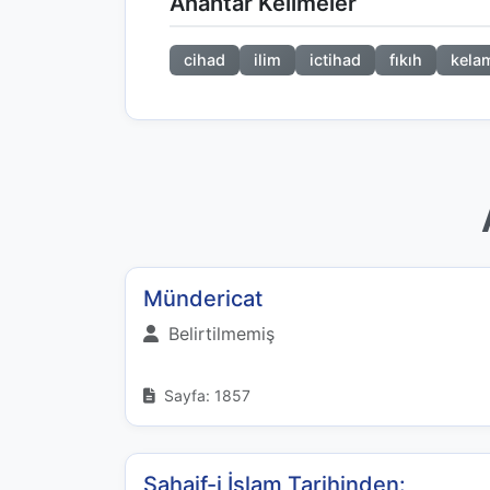
Anahtar Kelimeler
cihad
ilim
ictihad
fıkıh
kela
Mündericat
Belirtilmemiş
Sayfa: 1857
Sahaif-i İslam Tarihinden: