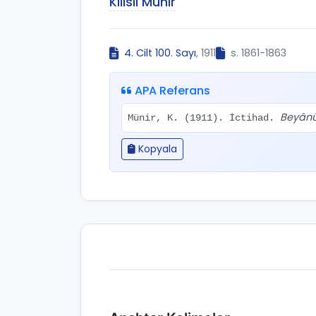
Kilisli Münir
4. Cilt 100. Sayı
, 1911
s. 1861-1863
APA Referans
Beyânü
Münir, K. (1911). İctihad.
Kopyala