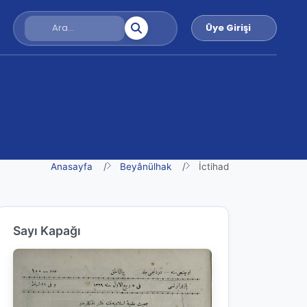
Üye Girişi
Anasayfa
Beyânülhak
İctihad
Sayı Kapağı