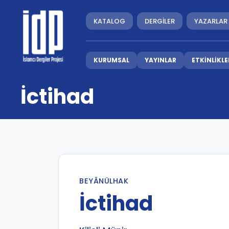
KATALOG
DERGİLER
YAZARLAR
KURUMSAL
YAYINLAR
ETKİNLİKLE
İctihad
BEYÂNÜLHAK
İctihad