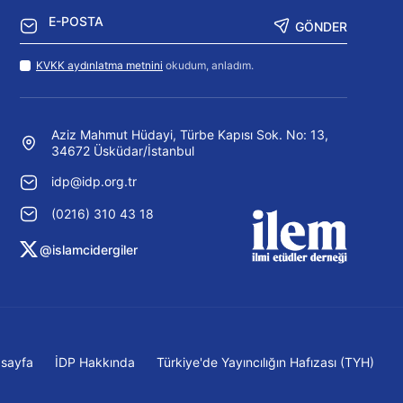
GÖNDER
KVKK aydınlatma metnini
okudum, anladım.
Aziz Mahmut Hüdayi, Türbe Kapısı Sok. No: 13,
34672 Üsküdar/İstanbul
idp@idp.org.tr
(0216) 310 43 18
@islamcidergiler
sayfa
İDP Hakkında
Türkiye'de Yayıncılığın Hafızası (TYH)