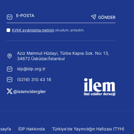
GÖNDER
KVKK aydınlatma metnini
okudum, anladım.
Aziz Mahmut Hüdayi, Türbe Kapısı Sok. No: 13,
34672 Üsküdar/İstanbul
idp@idp.org.tr
(0216) 310 43 18
@islamcidergiler
sayfa
İDP Hakkında
Türkiye'de Yayıncılığın Hafızası (TYH)