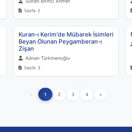
Sultan Birinci Ahmet
Sayfa: 2
Kuran-ı Kerim'de Mübarek İsimleri
Beyan Olunan Peygamberan-ı
Zişan
Adnan Türkmenoğlu
Sayfa: 3
«
1
2
3
4
»