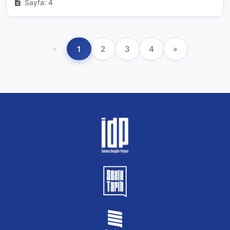
Sayfa: 4
«
1
2
3
4
»