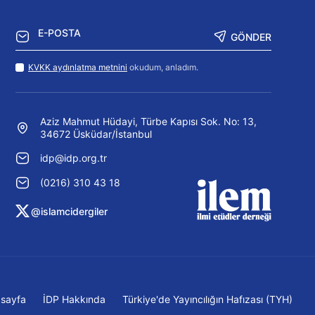
GÖNDER
KVKK aydınlatma metnini
okudum, anladım.
Aziz Mahmut Hüdayi, Türbe Kapısı Sok. No: 13,
34672 Üsküdar/İstanbul
idp@idp.org.tr
(0216) 310 43 18
@islamcidergiler
sayfa
İDP Hakkında
Türkiye'de Yayıncılığın Hafızası (TYH)