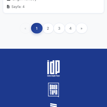
Sayfa: 4
«
1
2
3
4
»