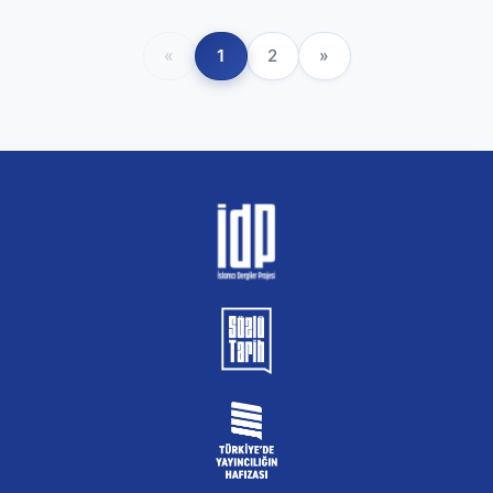
«
1
2
»