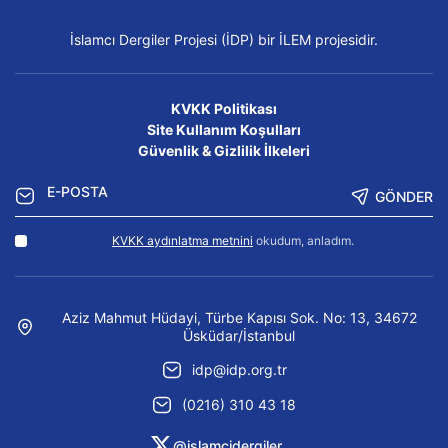
İslamcı Dergiler Projesi (İDP) bir İLEM projesidir.
KVKK Politikası
Site Kullanım Koşulları
Güvenlik & Gizlilik İlkeleri
GÖNDER
KVKK aydınlatma metnini
okudum, anladım.
Aziz Mahmut Hüdayi, Türbe Kapısı Sok. No: 13, 34672
Üsküdar/İstanbul
idp@idp.org.tr
(0216) 310 43 18
@islamcidergiler