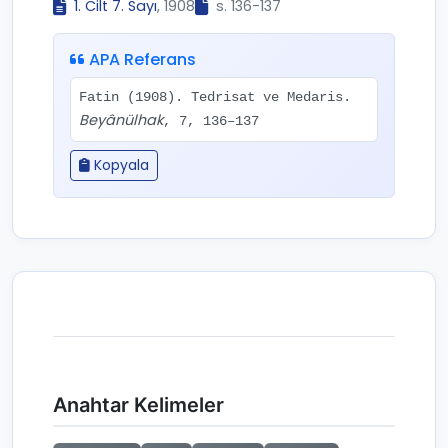
1. Cilt 7. Sayı
, 1908
s. 136-137
APA Referans
Fatin (1908). Tedrisat ve Medaris.
Beyânülhak
, 7, 136–137
Kopyala
Anahtar Kelimeler