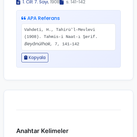
1. Cilt 7. Sayı
, 1908
s. 141-142
APA Referans
Vahdeti, H., Tahirü'l-Mevlevi
(1908). Tahmis-i Naat-ı Şerif.
Beyânülhak
, 7, 141–142
Kopyala
Anahtar Kelimeler