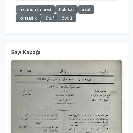
hz. muhammed
hakikat
naat
kutsallık
lütuf
övgü
Sayı Kapağı