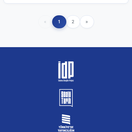
«
1
2
»