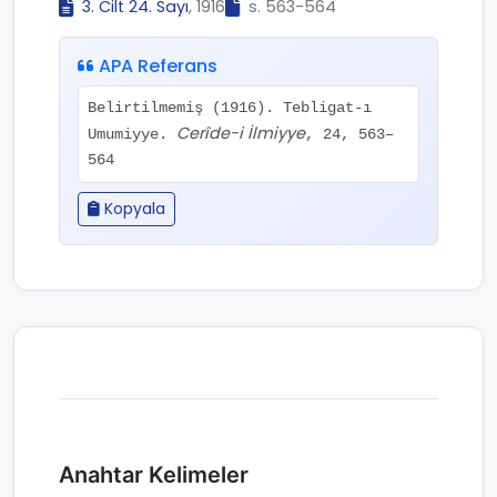
3. Cilt 24. Sayı
, 1916
s. 563-564
APA Referans
Belirtilmemiş (1916). Tebligat-ı
Cerîde-i İlmiyye
Umumiyye.
, 24, 563–
564
Kopyala
Anahtar Kelimeler