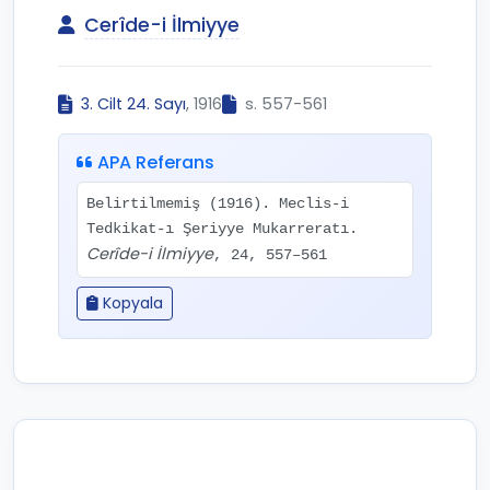
Cerîde-i İlmiyye
3. Cilt 24. Sayı
, 1916
s. 557-561
APA Referans
Belirtilmemiş (1916). Meclis-i
Tedkikat-ı Şeriyye Mukarreratı.
Cerîde-i İlmiyye
, 24, 557–561
Kopyala