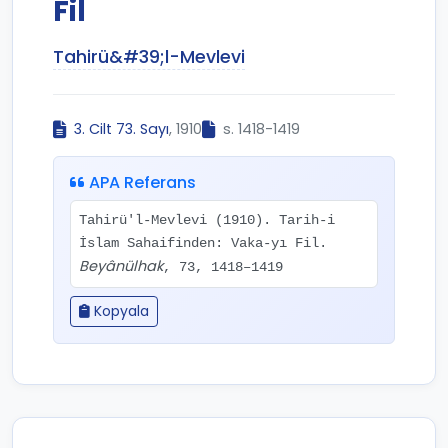
Fil
Tahirü&#39;l-Mevlevi
3. Cilt 73. Sayı
, 1910
s. 1418-1419
APA Referans
Tahirü'l-Mevlevi (1910). Tarih-i
İslam Sahaifinden: Vaka-yı Fil.
Beyânülhak
, 73, 1418–1419
Kopyala