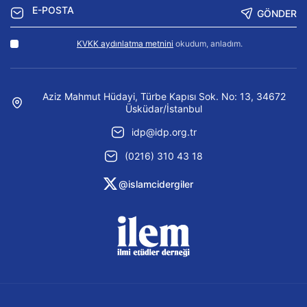
GÖNDER
KVKK aydınlatma metnini
okudum, anladım.
Aziz Mahmut Hüdayi, Türbe Kapısı Sok. No: 13, 34672
Üsküdar/İstanbul
idp@idp.org.tr
(0216) 310 43 18
@islamcidergiler