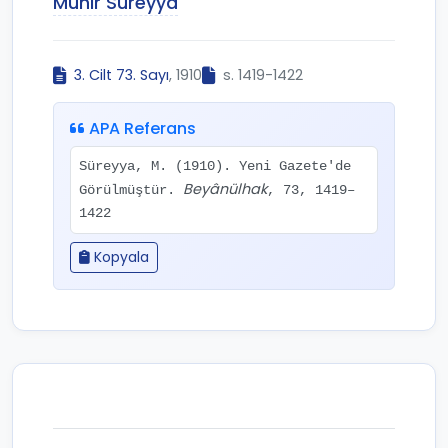
Münir Süreyya
3. Cilt 73. Sayı
, 1910
s. 1419-1422
APA Referans
Süreyya, M. (1910). Yeni Gazete'de
Beyânülhak
Görülmüştür.
, 73, 1419–
1422
Kopyala