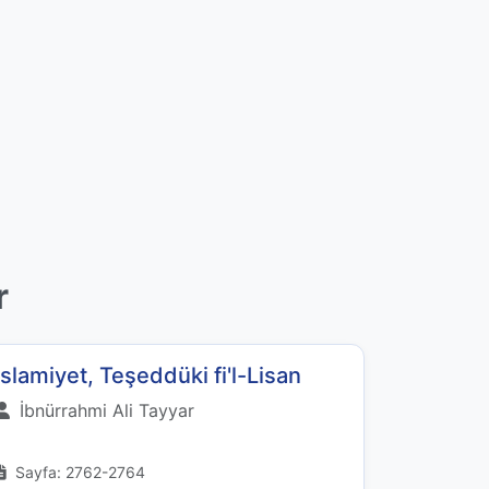
r
İslamiyet, Teşeddüki fi'l-Lisan
İbnürrahmi Ali Tayyar
Sayfa: 2762-2764