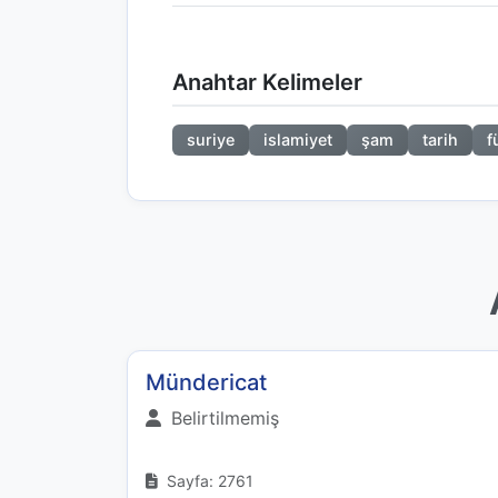
Anahtar Kelimeler
suriye
islamiyet
şam
tarih
f
Mündericat
Belirtilmemiş
Sayfa: 2761