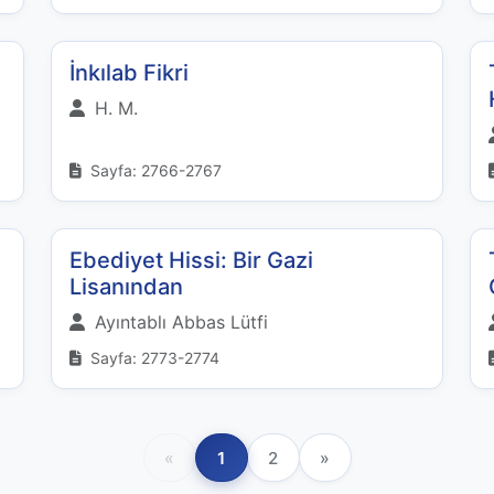
İnkılab Fikri
H. M.
Sayfa: 2766-2767
Ebediyet Hissi: Bir Gazi
Lisanından
Ayıntablı Abbas Lütfi
Sayfa: 2773-2774
«
1
2
»