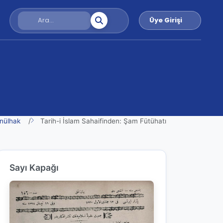
Üye Girişi
nülhak
Tarih-i İslam Sahaifinden: Şam Fütühatı
Sayı Kapağı