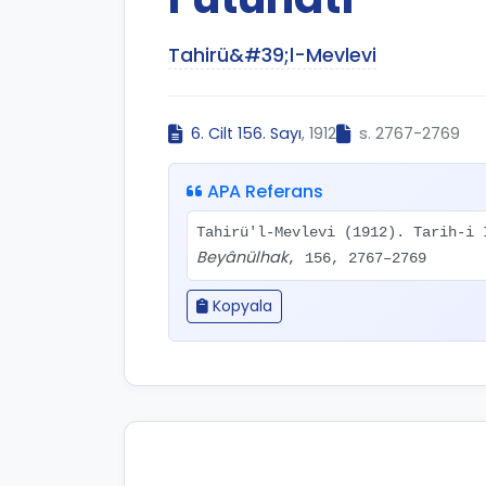
Tahirü&#39;l-Mevlevi
6. Cilt 156. Sayı
, 1912
s. 2767-2769
APA Referans
Tahirü'l-Mevlevi (1912). Tarih-i 
Beyânülhak
, 156, 2767–2769
Kopyala