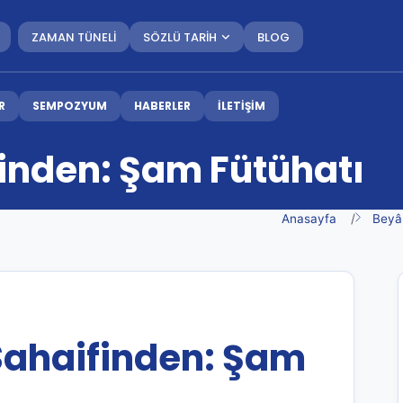
ZAMAN TÜNELİ
SÖZLÜ TARİH
BLOG
R
SEMPOZYUM
HABERLER
İLETİŞİM
finden: Şam Fütühatı
Anasayfa
Beyâ
 Sahaifinden: Şam