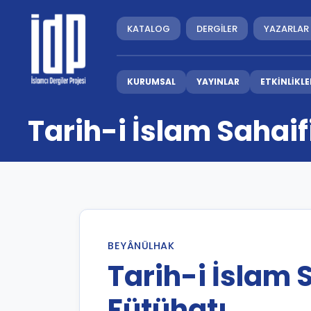
KATALOG
DERGİLER
YAZARLAR
KURUMSAL
YAYINLAR
ETKİNLİKLE
Tarih-i İslam Sahai
BEYÂNÜLHAK
Tarih-i İslam
Fütühatı