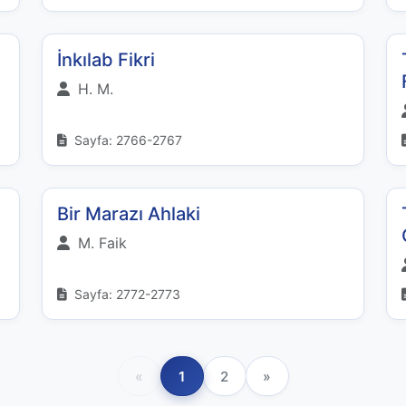
İnkılab Fikri
H. M.
Sayfa: 2766-2767
Bir Marazı Ahlaki
M. Faik
Sayfa: 2772-2773
«
1
2
»