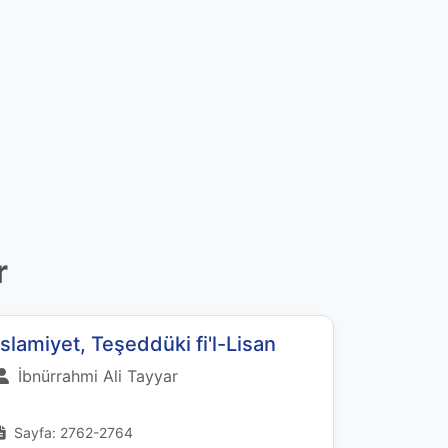
r
İslamiyet, Teşeddüki fi'l-Lisan
İbnürrahmi Ali Tayyar
Sayfa: 2762-2764