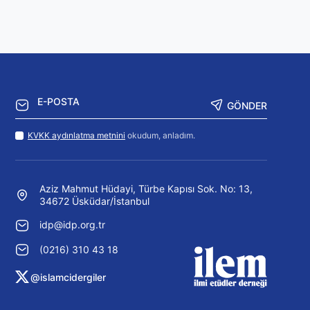
GÖNDER
KVKK aydınlatma metnini
okudum, anladım.
Aziz Mahmut Hüdayi, Türbe Kapısı Sok. No: 13,
34672 Üsküdar/İstanbul
idp@idp.org.tr
(0216) 310 43 18
@islamcidergiler