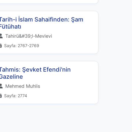
Tarih-i İslam Sahaifinden: Şam
Fütühatı
Tahirü&#39;l-Mevlevi
Sayfa: 2767-2769
Tahmis: Şevket Efendi'nin
Gazeline
Mehmed Muhlis
Sayfa: 2774