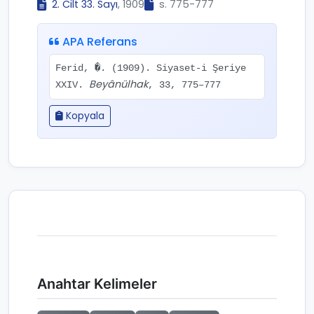
2. Cilt 33. Sayı
, 1909
s. 775-777
APA Referans
Ferid, �. (1909). Siyaset-i Şeriye
Beyânülhak
XXIV.
, 33, 775–777
Kopyala
Anahtar Kelimeler