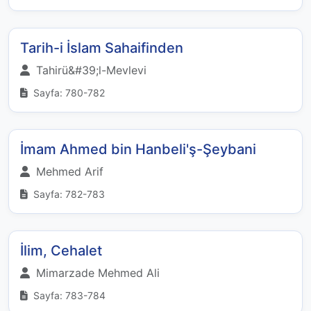
Tarih-i İslam Sahaifinden
Tahirü&#39;l-Mevlevi
Sayfa: 780-782
İmam Ahmed bin Hanbeli'ş-Şeybani
Mehmed Arif
Sayfa: 782-783
İlim, Cehalet
Mimarzade Mehmed Ali
Sayfa: 783-784