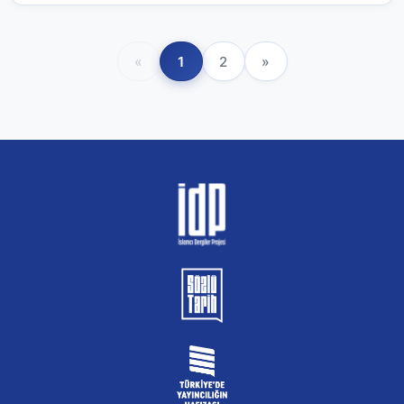
«
1
2
»