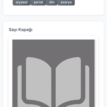
siyaset
şeriat
din
avarya
Sayı Kapağı