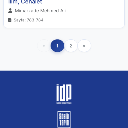
İlim, Cehalet
Mimarzade Mehmed Ali
Sayfa: 783-784
«
1
2
»