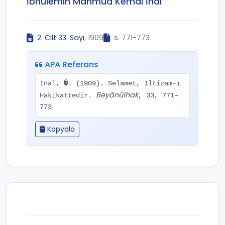
İbnülemin Mahmud Kemal İnal
2. Cilt 33. Sayı
, 1909
s. 771-773
APA Referans
İnal, �. (1909). Selamet, İltizam-ı
Beyânülhak
Hakikattedir.
, 33, 771–
773
Kopyala