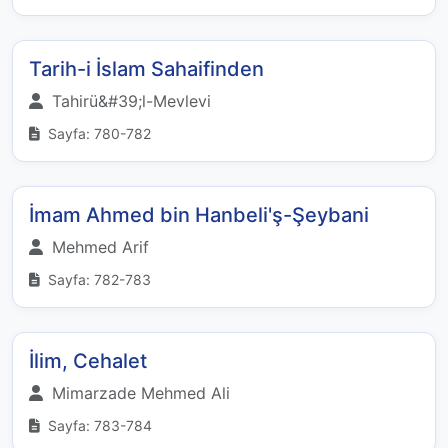
Tarih-i İslam Sahaifinden
Tahirü&#39;l-Mevlevi
Sayfa: 780-782
İmam Ahmed bin Hanbeli'ş-Şeybani
Mehmed Arif
Sayfa: 782-783
İlim, Cehalet
Mimarzade Mehmed Ali
Sayfa: 783-784