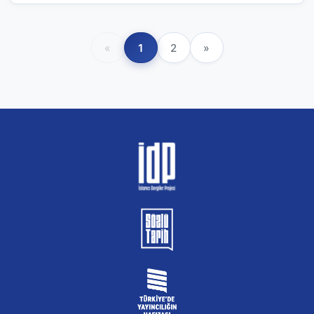
«
1
2
»