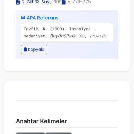
2. Cilt 33. Sayı
, 1909
s. 773-775
APA Referans
Tevfik, �. (1909). İnsaniyet -
Beyânülhak
Medeniyet.
, 33, 773–775
Kopyala
Anahtar Kelimeler