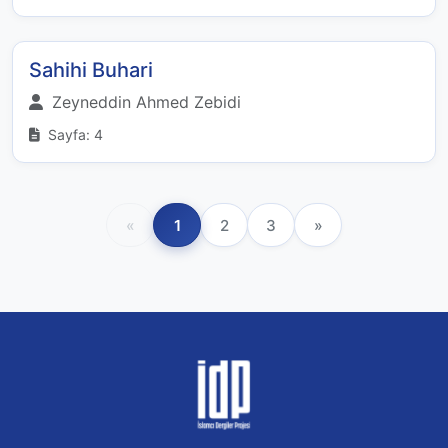
Sahihi Buhari
Zeyneddin Ahmed Zebidi
Sayfa: 4
«
1
2
3
»