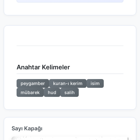
Anahtar Kelimeler
peygamber
kuran-ı kerim
isim
mübarek
hud
salih
Sayı Kapağı