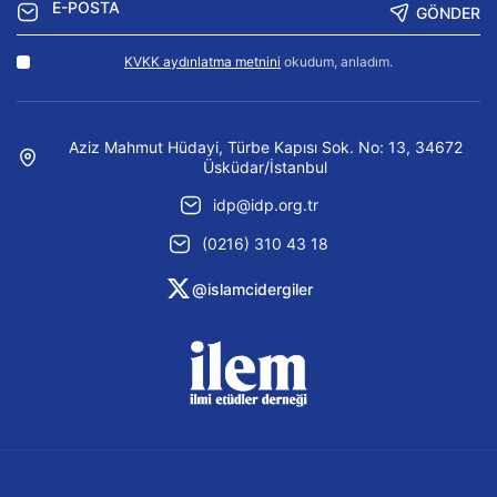
GÖNDER
KVKK aydınlatma metnini
okudum, anladım.
Aziz Mahmut Hüdayi, Türbe Kapısı Sok. No: 13, 34672
Üsküdar/İstanbul
idp@idp.org.tr
(0216) 310 43 18
@islamcidergiler