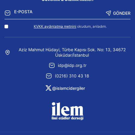
GÖNDER
KVKK aydınlatma metnini
okudum, anladım.
Aziz Mahmut Hüdayi, Türbe Kapısı Sok. No: 13, 34672
Üsküdar/İstanbul
idp@idp.org.tr
(0216) 310 43 18
@islamcidergiler