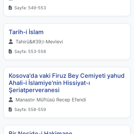
Sayfa: 549-553
Tarih-i İslam
Tahirü&#39;l-Mevlevi
Sayfa: 553-558
Kosova'da vaki Firuz Bey Cemiyeti yahud
Ahali-i İslamiye'nin Hissiyat-ı
Şeriatperveranesi
Manastır Müftüsü Recep Efendi
Sayfa: 558-559
Bir Neşide-i Hakimane