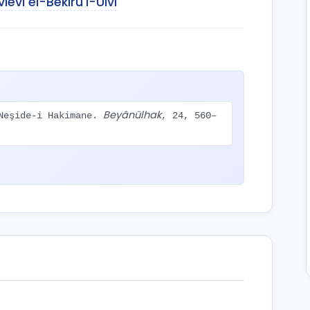
vi el-Bekirü'l-Ulvi
Beyânülhak
 Neşide-i Hakimane.
, 24, 560–