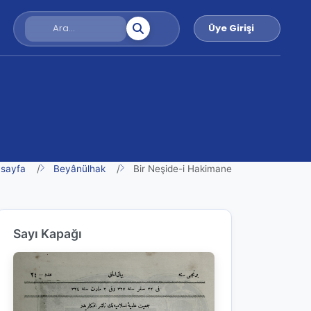
Üye Girişi
sayfa
Beyânülhak
Bir Neşide-i Hakimane
Sayı Kapağı