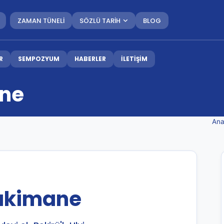
ZAMAN TÜNELİ
SÖZLÜ TARİH
BLOG
R
SEMPOZYUM
HABERLER
İLETİŞİM
ane
Ana
Hakimane