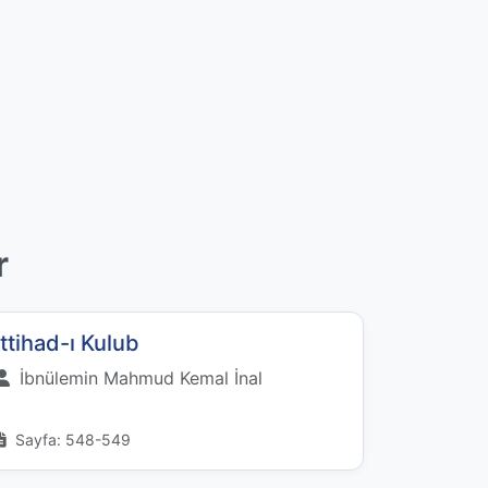
r
İttihad-ı Kulub
İbnülemin Mahmud Kemal İnal
Sayfa: 548-549