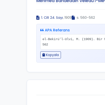
Mehmed Bahaeddin Veledü'l-Mevle
1. Cilt 24. Sayı
, 1909
s. 560-562
APA Referans
el-Bekirü'l-Ulvi, M. (1909). Bir
562
Kopyala