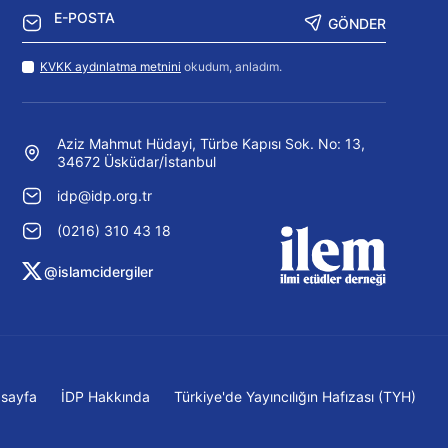
GÖNDER
KVKK aydınlatma metnini
okudum, anladım.
Aziz Mahmut Hüdayi, Türbe Kapısı Sok. No: 13,
34672 Üsküdar/İstanbul
idp@idp.org.tr
(0216) 310 43 18
@islamcidergiler
sayfa
İDP Hakkında
Türkiye'de Yayıncılığın Hafızası (TYH)