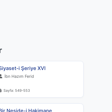
r
Siyaset-i Şeriye XVI
İbn Hazım Ferid
Sayfa: 549-553
Bir Neşide-i Hakimane