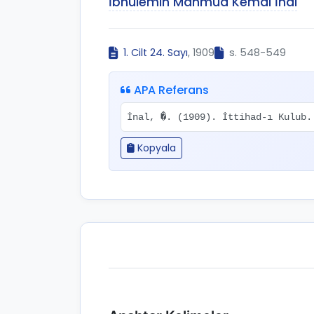
İbnülemin Mahmud Kemal İnal
1. Cilt 24. Sayı
, 1909
s. 548-549
APA Referans
İnal, �. (1909). İttihad-ı Kulub
Kopyala