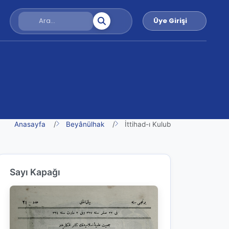
Üye Girişi
Anasayfa
Beyânülhak
İttihad-ı Kulub
Sayı Kapağı