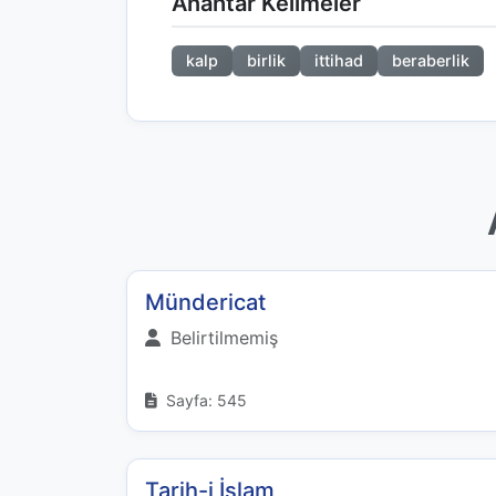
Anahtar Kelimeler
kalp
birlik
ittihad
beraberlik
Mündericat
Belirtilmemiş
Sayfa: 545
Tarih-i İslam