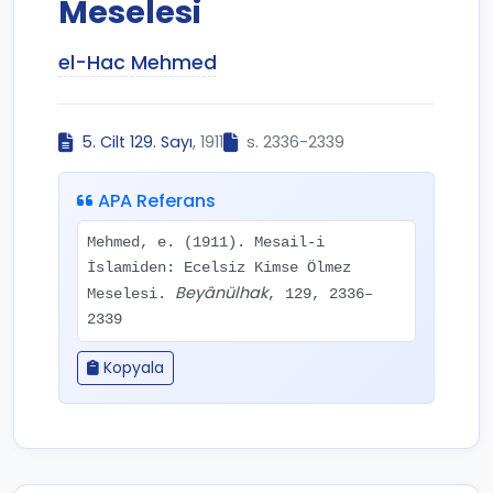
Meselesi
el-Hac Mehmed
5. Cilt 129. Sayı
, 1911
s. 2336-2339
APA Referans
Mehmed, e. (1911). Mesail-i
İslamiden: Ecelsiz Kimse Ölmez
Beyânülhak
Meselesi.
, 129, 2336–
2339
Kopyala