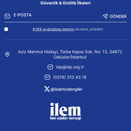
Güvenlik & Gizlilik İlkeleri
GÖNDER
KVKK aydınlatma metnini
okudum, anladım.
Aziz Mahmut Hüdayi, Türbe Kapısı Sok. No: 13, 34672
Üsküdar/İstanbul
idp@idp.org.tr
(0216) 310 43 18
@islamcidergiler