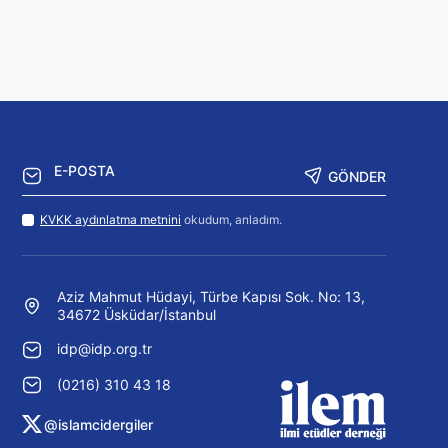
GÖNDER
KVKK aydınlatma metnini
okudum, anladım.
Aziz Mahmut Hüdayi, Türbe Kapısı Sok. No: 13,
34672 Üsküdar/İstanbul
idp@idp.org.tr
(0216) 310 43 18
@islamcidergiler