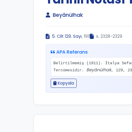
Beyânülhak
5. Cilt 129. Sayı
, 1911
s. 2328-2329
APA Referans
Belirtilmemiş (1911). İtalya Sefa
Beyânülhak
Tercümesidir.
, 129, 2
Kopyala