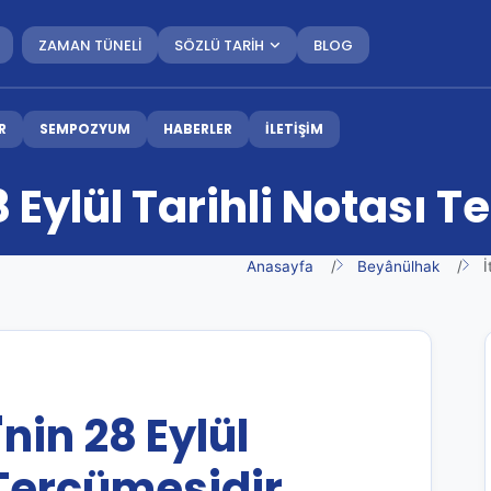
ZAMAN TÜNELİ
SÖZLÜ TARİH
BLOG
R
SEMPOZYUM
HABERLER
İLETİŞİM
8 Eylül Tarihli Notası 
Anasayfa
Beyânülhak
İ
'nin 28 Eylül
 Tercümesidir