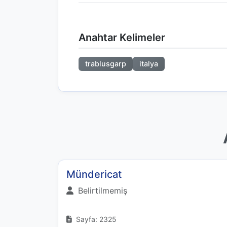
Anahtar Kelimeler
trablusgarp
italya
Mündericat
Belirtilmemiş
Sayfa: 2325