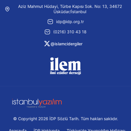
Aziz Mahmut Hüdayi, Türbe Kapısı Sok. No: 13, 34672
Üsküdar/İstanbul
idp@idp.org.tr
(0216) 310 43 18
@islamcidergiler
© Copyright 2026 İDP Sözlü Tarih. Tüm hakları saklıdır.
Anasayfa
İDP Hakkında
Türkiye'de Yayıncılığın Hafızası